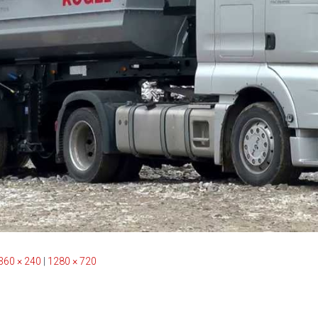
360 × 240
|
1280 × 720