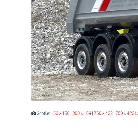
Größe:
150 × 150
|
300 × 169
|
750 × 422
|
750 × 422
|